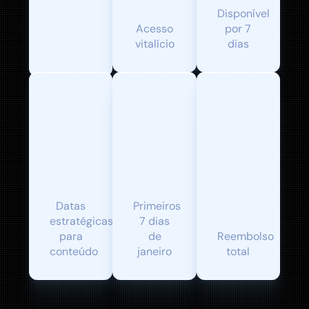
completo
Disponível
de 2
Acesso
por 7
horas
vitalício
dias
Checklist
Calendário
de
editorial
açoes
Garantia
2026
imediatas
de 7
Datas
Primeiros
dias
estratégicas
7 dias
para
de
Reembolso
conteúdo
janeiro
total
INVESTIMENTO: