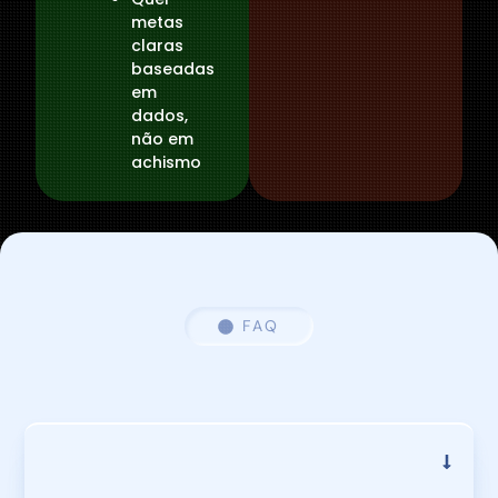
metas
claras
baseadas
em
dados,
não em
achismo
FAQ
DÚVIDAS FREQUENTES
Sou recém-formada. Funciona pra mim?