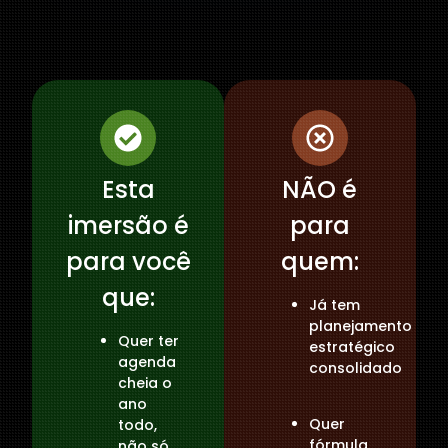
Para quem é esta
imersão?
Esta
NÃO é
imersão é
para
para você
quem:
que:
Já tem
planejamento
Quer ter
estratégico
agenda
consolidado
cheia o
ano
Quer
todo,
fórmula
não só