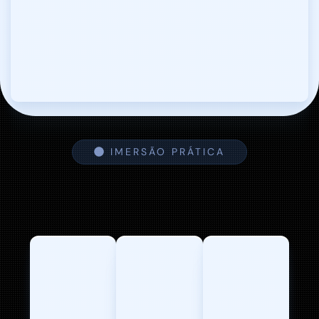
Você sai com o
planejamento completo de
2026 pronto.
IMERSÃO PRÁTICA
O que está
incluído:
Notion
prático
Aula
Gravação