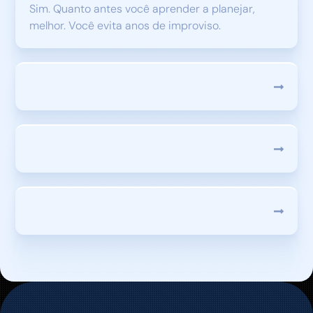
Sim. Quanto antes você aprender a planejar,
melhor. Você evita anos de improviso.
JÁ TENHO PACIENTES. AINDA PRECISO?
R$ 97 vale a pena?
Nao sei mexer no notion.