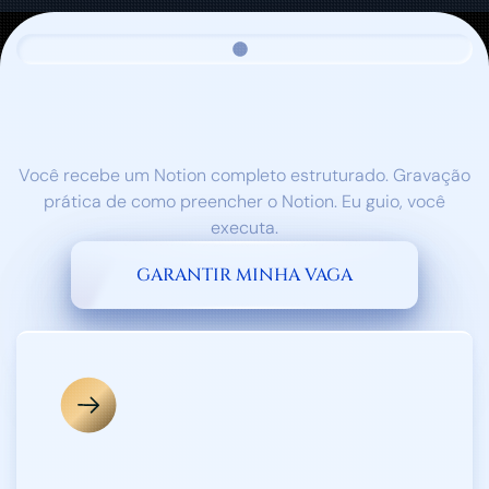
O que você vai criar na
imersão:
Você recebe um Notion completo estruturado. Gravação
prática de como preencher o Notion. Eu guio, você
executa.
GARANTIR MINHA VAGA
ANÁLISE DE 2025