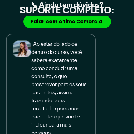
📞 Ainda tem dúvidas?
SUPORTE COMPLETO:
Falar com o time Comercial
“Ao estar do lado de
dentro do curso, você
saberá exatamente
como conduzir uma
consulta, o que
prescrever para os seus
pacientes, assim,
trazendo bons
resultados para seus
pacientes que vão te
indicar para mais
pessoas.”