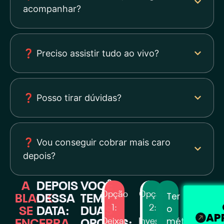
acompanhar?
❓ Preciso assistir tudo ao vivo?
❓ Posso tirar dúvidas?
❓ Vou conseguir cobrar mais caro
depois?
A
DEPOIS
VOCÊ
Opção
Opção
Ter
BLACK
DESSA
TEM
o
1:
2:
SE
DATA:
DUAS
AP
método
Deixar
Investir