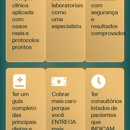
clínica
laboratoriais
com
aplicada
como
segurança
com
uma
e
casos
especialista
resultados
reais e
comprovados
protocolos
prontos
Ter um
Cobrar
Ter
guia
mais caro
consultórios
completo
porque
lotados de
das
você
pacientes
principais
ENTREGA
que
dietas e
mais
INDICAM