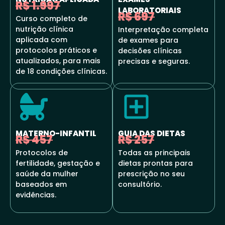
R$ 1.997
LABORATORIAIS
R$ 697
Curso completo de
nutrição clínica
Interpretação completa
aplicada com
de exames para
protocolos práticos e
decisões clínicas
atualizados, para mais
precisas e seguras.
de 18 condições clínicas.
MATERNO-INFANTIL
GUIA DAS DIETAS
R$ 457
R$ 257
Protocolos de
Todas as principais
fertilidade, gestação e
dietas prontas para
saúde da mulher
prescrição no seu
baseados em
consultório.
evidências.