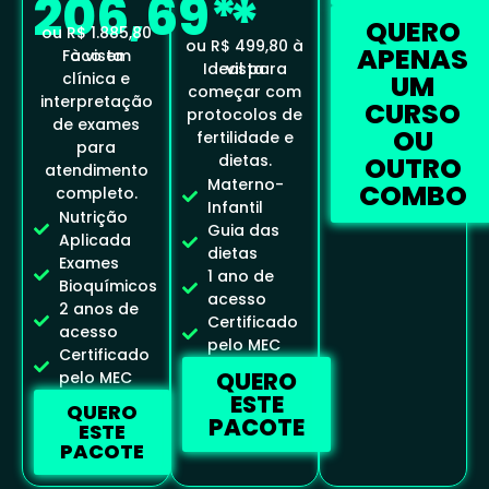
206,69*
*
QUERO
ou R$ 1.885,80
ou R$ 499,80 à
APENAS
Foco em
à vista
Ideal para
vista
UM
clínica e
começar com
interpretação
CURSO
protocolos de
de exames
OU
fertilidade e
para
dietas.
OUTRO
atendimento
Materno-
COMBO
completo.
Infantil
Nutrição
Guia das
Aplicada
dietas
Exames
1 ano de
Bioquímicos
acesso
2 anos de
Certificado
acesso
pelo MEC
Certificado
QUERO
pelo MEC
ESTE
QUERO
PACOTE
ESTE
PACOTE