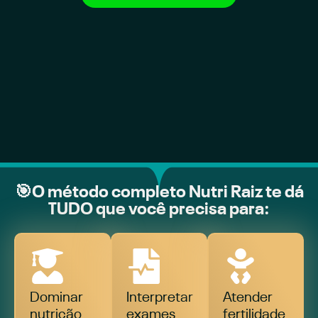
🎯O método completo Nutri Raiz te dá
TUDO que você precisa para:
Dominar
Interpretar
Atender
nutrição
exames
fertilidade