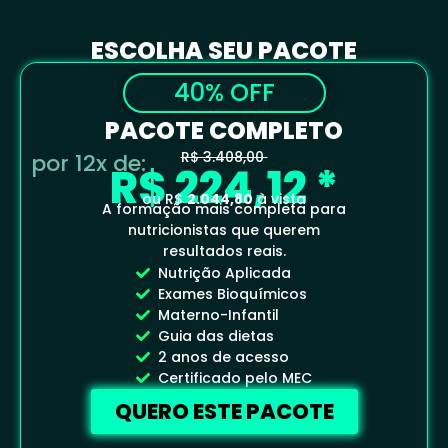
ESCOLHA SEU PACOTE
40% OFF
PACOTE COMPLETO
R$ 3.408,00
por 12x de:
R$ 224,12 *
ou R$
2.044,80
à vista
A formação mais completa para
nutricionistas que querem
resultados reais.
Nutrição Aplicada
Exames Bioquímicos
Materno-Infantil
Guia das dietas
2 anos de acesso
Certificado pelo MEC
QUERO ESTE PACOTE