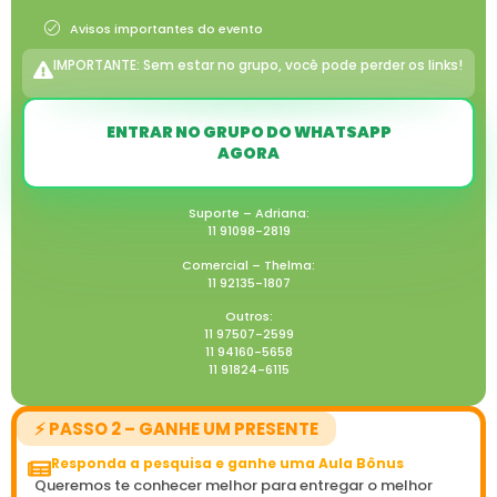
Avisos importantes do evento
IMPORTANTE: Sem estar no grupo, você pode perder os links!
ENTRAR NO GRUPO DO WHATSAPP
AGORA
Salve os números confiáveis:
Suporte – Adriana:
11 91098-2819
Comercial – Thelma:
11 92135-1807
Outros:
11 97507-2599
11 94160-5658
11 91824-6115
⚡️ PASSO 2 – GANHE UM PRESENTE
Responda a pesquisa e ganhe uma Aula Bônus
Queremos te conhecer melhor para entregar o melhor