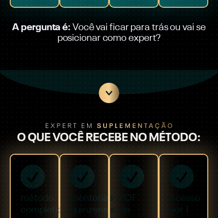
A pergunta é:
Você vai ficar para trás ou vai se
posicionar como expert?
O QUE VOCÊ RECEBE NO MÉTODO:
método
mentorias
PDF
Acesso
completo
quinzenais
de
por 1