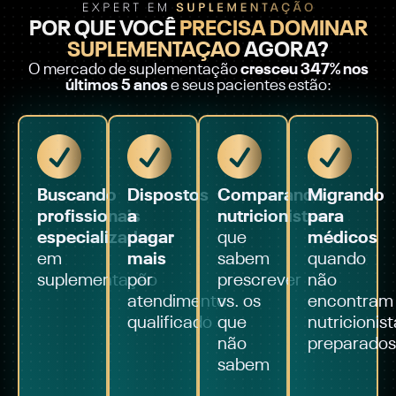
POR QUE VOCÊ
PRECISA DOMINAR
SUPLEMENTAÇÃO
AGORA?
O mercado de suplementação
cresceu 347% nos
últimos 5 anos
e seus pacientes estão:
Buscando
Dispostos
Comparando
Migrando
profissionais
a
nutricionistas
para
especializados
pagar
que
médicos
em
mais
sabem
quando
suplementação
por
prescrever
não
atendimento
vs. os
encontram
qualificado
que
nutricionis
não
preparados
sabem