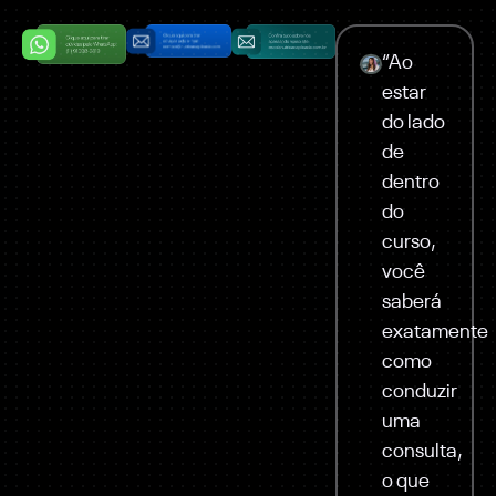
“Ao
estar
do lado
de
dentro
do
curso,
você
saberá
exatamente
como
conduzir
uma
consulta,
o que