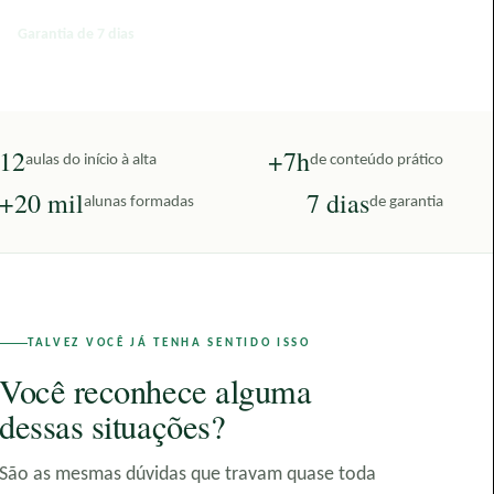
Garantia de 7 dias
12
+7h
aulas do início à alta
de conteúdo prático
+20 mil
7 dias
alunas formadas
de garantia
TALVEZ VOCÊ JÁ TENHA SENTIDO ISSO
Você reconhece alguma
dessas situações?
São as mesmas dúvidas que travam quase toda