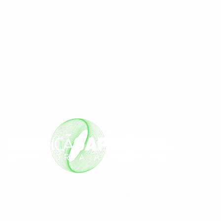
Fale Conosco
Redes Sociais
contato@escolanutricaoaplicada.com.br
Instagram
WhatsApp: (11) 91098-
Youtube
2819